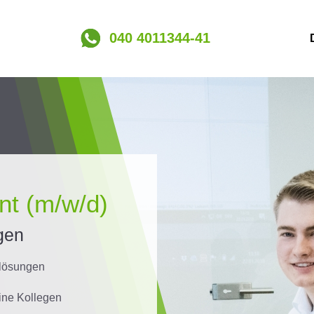
040 4011344-41
nt (m/w/d)
gen
mlösungen
ine Kollegen