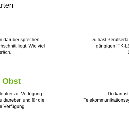
rten
en darüber sprechen.
Du hast Berufserf
schnitt liegt. Wie viel
gängigen ITK-L
präch.
 Obst
tenfrei zur Verfügung.
Du kannst 
au daneben und für die
Telekommunikationssys
ur Verfügung.